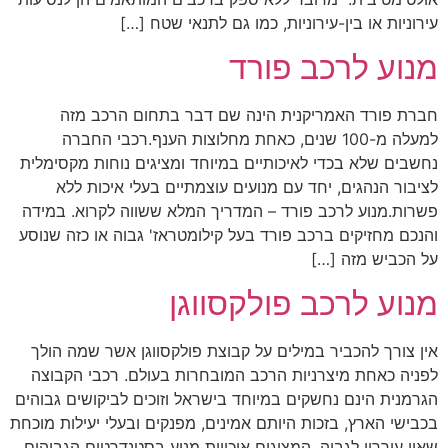
עירוניות או בין-עירוניות, כמו גם לתנאי שטח […]
מנוע לרכב פורד
חברת פורד האמריקנית הינה שם דבר בתחום הרכב מזה
למעלה מ-100 שנים, כאחת מחלוצות הענף.רכבי החברה
נחשבים שלא בכדי לאיכותיים במיוחד ומציגים נוחות מקסימלית
לציבור הנהגים, יחד עם מנועים עוצמתיים בעלי איכות ללא
פשרות.מנוע לרכב פורד – המדריך המלא ששווה לקרוא. במידה
והנכם מחזיקים ברכב פורד בעל קילומטראז' גבוה או כזה שנוסע
על הכביש מזה […]
מנוע לרכב פולקסווגן
אין צורך להכביר במילים על קבוצת פולקסווגן אשר שמה הולך
לפניה כאחת מיצרניות הרכב המובחרות בעולם. רכבי הקבוצה
הגרמנית הינם נחשקים במיוחד בישראל וזוכים לביקושים גבוהים
בכבישי הארץ, בזכות היותם אמינים, מפנקים ובעלי יעילות מוכחת
שאין עוררין לגביה, המציגים איכויות מנוע בסטנדרטים הגבוהים