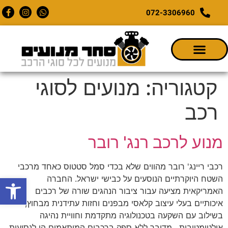
072-3306960
קטגוריה:
מנועים לסוגי
רכב
מנוע לרכב רנג' רובר
רכבי ריינג' רובר מהווים שלא בכדי סמל סטטוס כאחד מרכבי
פתח סרגל
השטח היוקרתיים הנוסעים על כבישי ישראל. החברה
האמריקאית מציעה עבור ציבור הנהגים שורה של רכבים
איכותיים בעלי עיצוב קלאסי מבפנים וחזות עתידנית מבחוץ,
בשילוב עם השקעה בטכנולוגיה מתקדמת וחוויית נהיגה
אולטימטיבית. מדובר ללא ספק ברכבים המותאמים הן לנסיעות