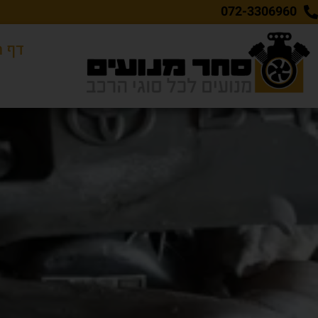
072-3306960
דף ה