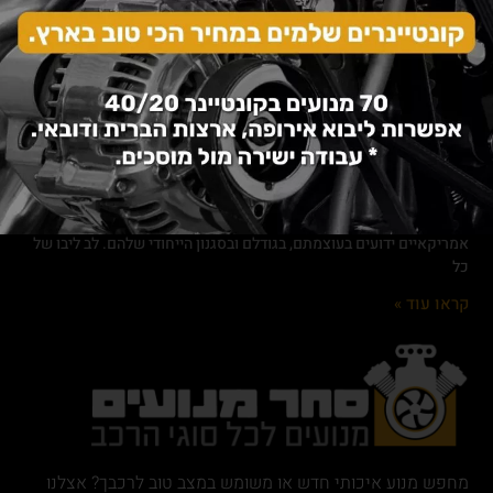
מה הם מתקני חניה? מתקני חניה בישראל הם פתרונות טכנולוגיים
מתקדמים שנועדו למקסם את ניצול שטחי החניה באזורים עירוניים
וצפופים.
קראו עוד »
מנועים לרכב אמריקאי – המדריך המלא
אוגוסט 28, 2024
צעד אחר צעד: המדריך לרכישת מנועים משומשים לרכב רכבים
אמריקאיים ידועים בעוצמתם, בגודלם ובסגנון הייחודי שלהם. לב ליבו של
כל
קראו עוד »
מחפש מנוע איכותי חדש או משומש במצב טוב לרכבך? אצלנו